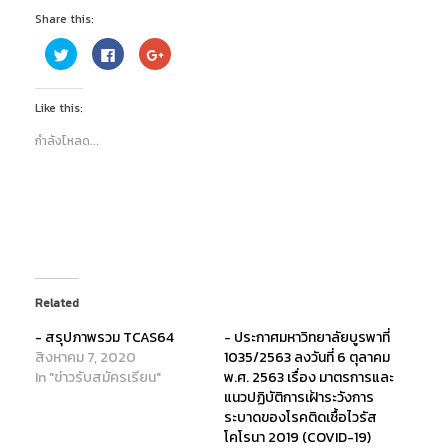
Share this:
C
C
C
l
l
l
i
i
i
c
c
c
k
k
k
Like this:
t
t
t
o
o
o
s
s
s
กำลังโหลด...
h
h
h
a
a
a
r
r
r
e
e
e
o
o
o
n
n
n
T
F
G
w
a
o
i
c
o
t
e
g
t
b
l
e
o
e
r
o
+
(
k
(
Related
O
(
O
p
O
p
- สรุปภาพรวม TCAS64
- ประกาศมหาวิทยาลัยบูรพาที่
e
p
e
n
e
n
สิงหาคม 7, 2020
1035/2563 ลงวันที่ 6 ตุลาคม
s
n
s
i
s
i
In "ข่าวรับสมัครเรียน"
พ.ศ. 2563 เรื่อง มาตรการและ
n
i
n
แนวปฏิบัติการเฝ้าระวังการ
n
n
n
e
n
e
ระบาดของโรคติดเชื้อไวรัส
w
e
w
w
w
w
โคโรนา 2019 (COVID-19)
i
w
i