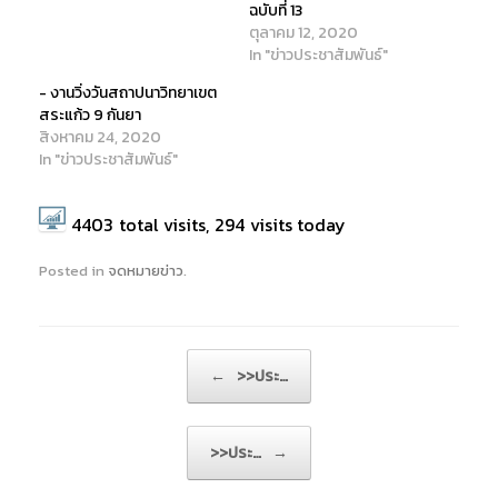
ฉบับที่ 13
n
i
n
d
n
d
ตุลาคม 12, 2020
o
d
o
w
o
w
In "ข่าวประชาสัมพันธ์"
)
w
)
)
- งานวิ่งวันสถาปนาวิทยาเขต
สระแก้ว 9 กันยา
สิงหาคม 24, 2020
In "ข่าวประชาสัมพันธ์"
4403
total visits,
294
visits today
Posted in
จดหมายข่าว
.
Post navigation
←
>>ประ…
>>ประ…
→