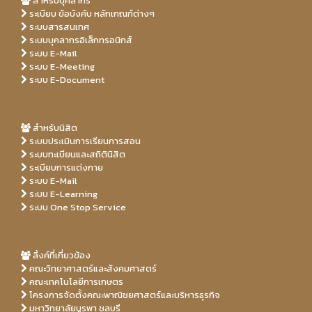
สำหรับบุคลากร
ระเบียบ ข้อบังคับ หลักเกณฑ์ต่างๆ
ระบบสารสนเทศ
ระบบบุคลากรอิเล็กทรอนิกส์
ระบบ E-Mail
ระบบ E-Meeting
ระบบ E-Document
สำหรับนิสิต
ระบบประเมินการเรียนการสอน
ระบบทะเบียนและสถิตินิสิต
ระเบียบการแต่งกาย
ระบบ E-Mail
ระบบ E-Learning
ระบบ One Stop Service
Free
free
Porn
Porn
realpornfilms.com
xvideos
freeporntix.info
beach
xhaloporn.com
Hd
sexporndays.com
Xxx porn video
Hd
sex
porn
tube
tube
pornominutes.net
hdxxxporn.club
porn
porn
xxx
video
clips
videos
video
Sex
hotmomsteen.xyz
clips
clips
clips
ลิ้งค์ที่เกี่ยวข้อง
Porn
Adult
Adult
clips
xssn.net
hotporntub.info
คณะวิทยาศาสตร์และสังคมศาสตร์
tube
sex
porn
Free
Free
sextresss.xyz
คณะเทคโนโลยีการเกษตร
clips
film
film
porn
sex
xvideosporn.club
โครงการจัดตั้งคณะพาณิชยศาสตร์และบริหารธุรกิจ
Hot
xpornpalace.com
Free
tube
film
nesaporns.xyz
มหาวิทยาลัยบูรพา ชลบุรี