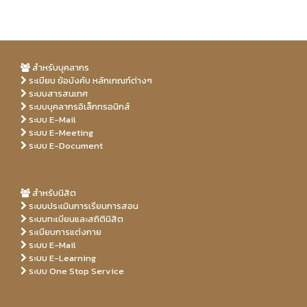
สำหรับบุคลากร
ระเบียบ ข้อบังคับ หลักเกณฑ์ต่างๆ
ระบบสารสนเทศ
ระบบบุคลากรอิเล็กทรอนิกส์
ระบบ E-Mail
ระบบ E-Meeting
ระบบ E-Document
สำหรับนิสิต
ระบบประเมินการเรียนการสอน
ระบบทะเบียนและสถิตินิสิต
ระเบียบการแต่งกาย
ระบบ E-Mail
ระบบ E-Learning
ระบบ One Stop Service
Free
free
Porn
Porn
realpornfilms.com
xvideos
freeporntix.info
beach
xhaloporn.com
Hd
sexporndays.com
Xxx porn video
Hd
sex
porn
tube
tube
pornominutes.net
hdxxxporn.club
porn
porn
xxx