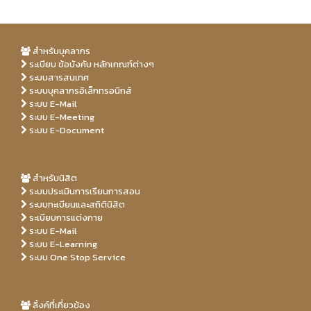
สำหรับบุคลากร
ระเบียบ ข้อบังคับ หลักเกณฑ์ต่างๆ
ระบบสารสนเทศ
ระบบบุคลากรอิเล็กทรอนิกส์
ระบบ E-Mail
ระบบ E-Meeting
ระบบ E-Document
สำหรับนิสิต
ระบบประเมินการเรียนการสอน
ระบบทะเบียนและสถิตินิสิต
ระเบียบการแต่งกาย
ระบบ E-Mail
ระบบ E-Learning
ระบบ One Stop Service
Free
free
Porn
Porn
realpornfilms.com
xvideos
freeporntix.info
beach
xhaloporn.com
Hd
sexporndays.com
Xxx porn video
Hd
sex
porn
tube
tube
pornominutes.net
hdxxxporn.club
porn
porn
xxx
video
clips
videos
video
Sex
hotmomsteen.xyz
clips
clips
clips
ลิ้งค์ที่เกี่ยวข้อง
Porn
Adult
Adult
clips
xssn.net
hotporntub.info