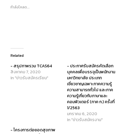
o
o
o
s
s
s
กำลังโหลด...
h
h
h
a
a
a
r
r
r
e
e
e
o
o
o
n
n
n
T
F
G
w
a
o
i
c
o
t
e
g
t
b
l
e
o
e
r
o
+
(
k
(
Related
O
(
O
p
O
p
- สรุปภาพรวม TCAS64
- ประกาศรับสมัครคัดเลือก
e
p
e
n
e
n
สิงหาคม 7, 2020
บุคคลเพื่อบรรจุเป็นพนักงาน
s
n
s
i
s
i
In "ข่าวรับสมัครเรียน"
มหาวิทยาลัย ประเภท
n
i
n
เชี่ยวชาญเฉพาะภาคความรู้
n
n
n
e
n
e
ความสามารถทั่วไป และภาค
w
e
w
w
w
w
ความรู้เกี่ยวกับภาษาและ
i
w
i
คอมพิวเตอร์ (ภาค ก.) ครั้งที่
n
i
n
d
n
d
1/2563
o
d
o
w
o
w
มกราคม 6, 2020
)
w
)
In "ข่าวรับสมัครงาน"
)
- โครงการต่อยอดสุขภาพ