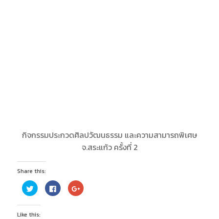
กิจกรรมประกวดศิลปวัฒนธรรม และความสามารถพิเศษ
จ.สระแก้ว ครั้งที่ 2
Share this:
C
C
C
l
l
l
i
i
i
c
c
c
k
k
k
Like this:
t
t
t