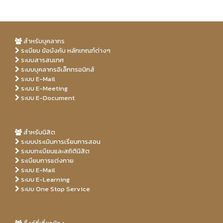
สำหรับบุคลากร
ระเบียบ ข้อบังคับ หลักเกณฑ์ต่างๆ
ระบบสารสนเทศ
ระบบบุคลากรอิเล็กทรอนิกส์
ระบบ E-Mail
ระบบ E-Meeting
ระบบ E-Document
สำหรับนิสิต
ระบบประเมินการเรียนการสอน
ระบบทะเบียนและสถิตินิสิต
ระเบียบการแต่งกาย
ระบบ E-Mail
ระบบ E-Learning
ระบบ One Stop Service
Free
free
Porn
Porn
realpornfilms.com
xvideos
freeporntix.info
beach
xhaloporn.com
Hd
sexporndays.com
Xxx porn video
Hd
sex
porn
tube
tube
pornominutes.net
hdxxxporn.club
porn
porn
xxx
video
clips
videos
video
Sex
hotmomsteen.xyz
clips
clips
clips