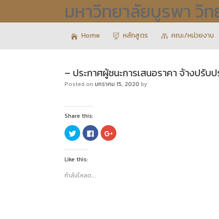
มหาวิทยาลัยบูรพา วิ
Home
หลักสูตร
คณะ/หน่วยงาน
– ประกาศผู้ชนะการเสนอราคา จ้างปรับปร
Posted on
มกราคม 15, 2020
by
Share this:
C
C
C
l
l
l
i
i
i
c
c
c
k
k
k
Like this:
t
t
t
o
o
o
s
s
s
กำลังโหลด...
h
h
h
a
a
a
r
r
r
e
e
e
o
o
o
n
n
n
T
F
G