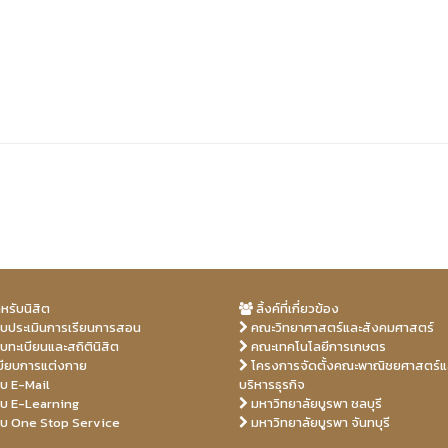
หรับนิสิต
ลิ้งค์ที่เกี่ยวข้อง
บประเมินการเรียนการสอน
คณะวิทยาศาสตร์และสังคมศาสตร์
บทะเบียนและสถิตินิสิต
คณะเทคโนโลยีการเกษตร
บียบการแต่งกาย
โครงการจัดตั้งคณะพาณิชยศาสตร์แ
บ E-Mail
บริหารธุรกิจ
บ E-Learning
มหาวิทยาลัยบูรพา ชลบุรี
บ One Stop Service
มหาวิทยาลัยบูรพา จันทบุรี
pornfilms.com
eos
porntix.info
h
oporn.com
orndays.com
porn video