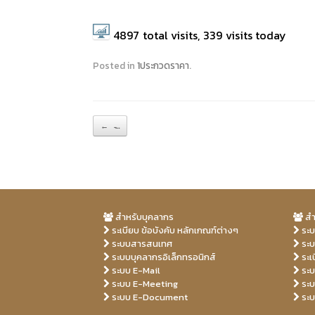
w
a
o
i
c
o
t
e
g
t
b
l
4897
total visits,
339
visits today
e
o
e
r
o
+
(
k
(
O
(
O
Posted in
1ประกวดราคา
.
p
O
p
e
p
e
n
e
n
s
n
s
i
s
i
n
i
n
n
n
n
Post navigation
←
̵…
e
n
e
w
e
w
w
w
w
i
w
i
n
i
n
d
n
d
o
d
o
w
o
w
)
w
)
)
สำหรับบุคลากร
สำ
ระเบียบ ข้อบังคับ หลักเกณฑ์ต่างๆ
ระบ
ระบบสารสนเทศ
ระบ
ระบบบุคลากรอิเล็กทรอนิกส์
ระเ
ระบบ E-Mail
ระบ
ระบบ E-Meeting
ระบ
ระบบ E-Document
ระบ
Free
free
Porn
Porn
real
xvid
free
beac
xhal
Hd
sexp
Xxx 
Hd