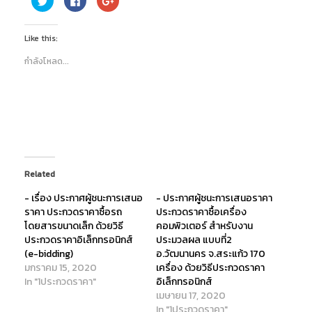
l
l
l
i
i
i
c
c
c
k
k
k
Like this:
t
t
t
o
o
o
s
s
s
กำลังโหลด...
h
h
h
a
a
a
r
r
r
e
e
e
o
o
o
n
n
n
T
F
G
w
a
o
i
c
o
t
e
g
t
b
l
e
o
e
r
o
+
(
k
(
Related
O
(
O
p
O
p
- เรื่อง ประกาศผู้ชนะการเสนอ
- ประกาศผู้ชนะการเสนอราคา
e
p
e
n
e
n
ราคา ประกวดราคาซื้อรถ
ประกวดราคาซื้อเครื่อง
s
n
s
i
s
i
โดยสารขนาดเล็ก ด้วยวิธี
คอมพิวเตอร์ สำหรับงาน
n
i
n
ประกวดราคาอิเล็กทรอนิกส์
ประมวลผล แบบที่2
n
n
n
e
n
e
(e-bidding)
อ.วัฒนานคร จ.สระแก้ว 170
w
e
w
w
w
w
มกราคม 15, 2020
เครื่อง ด้วยวิธีประกวดราคา
i
w
i
In "1ประกวดราคา"
อิเล็กทรอนิกส์
n
i
n
d
n
d
เมษายน 17, 2020
o
d
o
w
o
w
In "1ประกวดราคา"