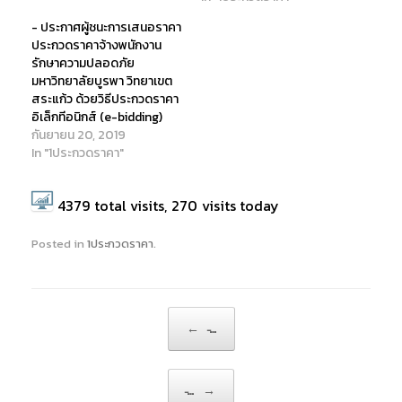
)
w
)
)
- ประกาศผู้ชนะการเสนอราคา
ประกวดราคาจ้างพนักงาน
รักษาความปลอดภัย
มหาวิทยาลัยบูรพา วิทยาเขต
สระแก้ว ด้วยวิธีประกวดราคา
อิเล็กทีอนิกส์ (e-bidding)
กันยายน 20, 2019
In "1ประกวดราคา"
4379
total visits,
270
visits today
Posted in
1ประกวดราคา
.
Post navigation
←
̵…
̵…
→